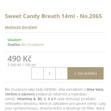
a
a
n
j
ě
Sweet Candy Breath 14ml - No.2065
í
c
o
t
Možnosti doručení
?
?
Skladem
Značka:
Bio Sculpture
ODRŽÍCÍ
K -
 Top
490 Kč
HLEDAT
14ml
Měrná
3 500 Kč / 100 ml
cena:
DO
DO KOŠÍKU
D
ŠÍKU
o
p
Bio Sculpture laky řady GEMINI díky extraktům z
Aloe Vera,
citrónu a zázvoru
podporují odolnost a hydrataci
o
nehtů.
Vitamíny A, B5, C, E a F
zase stimulují produkci
r
nehtového keratinu, který je základem pro pevné nehty. Laky
u
jsou rychleschnoucí, dlouho-držící a obsahují UV filter, který