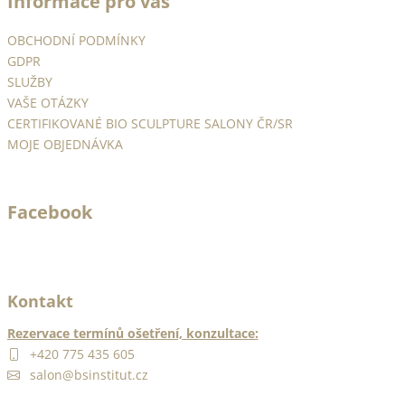
Informace pro vás
p
a
OBCHODNÍ PODMÍNKY
t
GDPR
í
SLUŽBY
VAŠE OTÁZKY
CERTIFIKOVANÉ BIO SCULPTURE SALONY ČR/SR
MOJE OBJEDNÁVKA
Facebook
Kontakt
Rezervace termínů ošetření, konzultace:
+420 775 435 605
salon@bsinstitut.cz