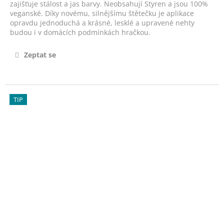
č
zajišťuje stálost a jas barvy. Neobsahují Styren a jsou 100%
u
veganské. Díky novému, silnějšímu štětečku je aplikace
j
opravdu jednoduchá a krásné, lesklé a upravené nehty
budou i v domácích podmínkách hračkou.
e
m
e
Zeptat se
KRÉM
NA
TIP
NEHTOVOU
KŮŽIČKU
-
CUTICLE
CREAM
20ML
320
Kč