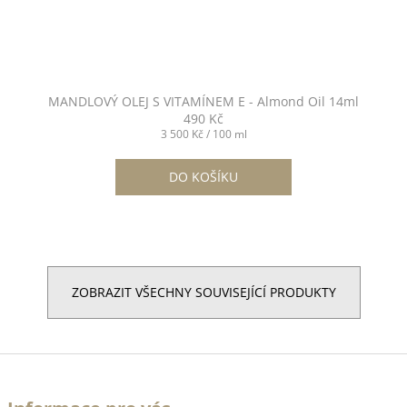
MANDLOVÝ OLEJ S VITAMÍNEM E - Almond Oil 14ml
490 Kč
Měrná
3 500 Kč / 100 ml
cena:
DO KOŠÍKU
ZOBRAZIT VŠECHNY SOUVISEJÍCÍ PRODUKTY
Z
á