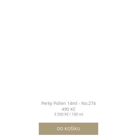
Perky Pollen 14ml - No.274
490 Kč
Měrná
3 500 Kč / 100 ml
cena:
DO KOŠÍKU