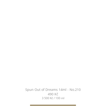
Spun Out of Dreams 14ml - No.210
490 Kč
Měrná
3 500 Kč / 100 ml
cena: