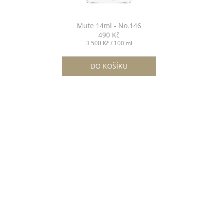
Mute 14ml - No.146
490 Kč
Měrná
3 500 Kč / 100 ml
cena:
DO KOŠÍKU