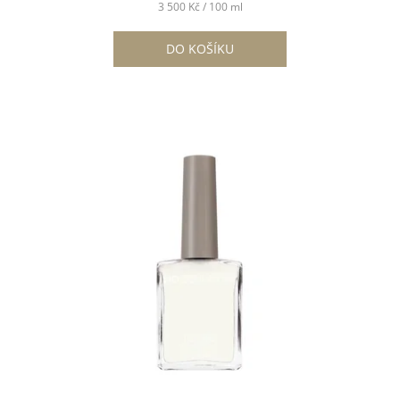
Měrná
3 500 Kč / 100 ml
cena:
DO KOŠÍKU