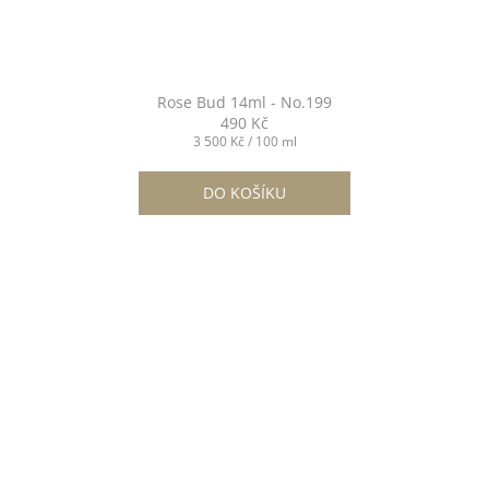
Rose Bud 14ml - No.199
490 Kč
Měrná
3 500 Kč / 100 ml
cena:
DO KOŠÍKU