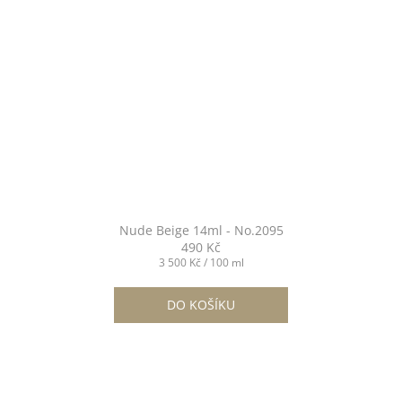
Nude Beige 14ml - No.2095
490 Kč
Měrná
3 500 Kč / 100 ml
cena:
DO KOŠÍKU