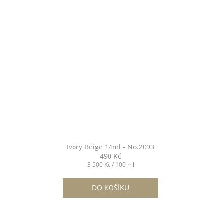
Ivory Beige 14ml - No.2093
490 Kč
Měrná
3 500 Kč / 100 ml
cena:
DO KOŠÍKU