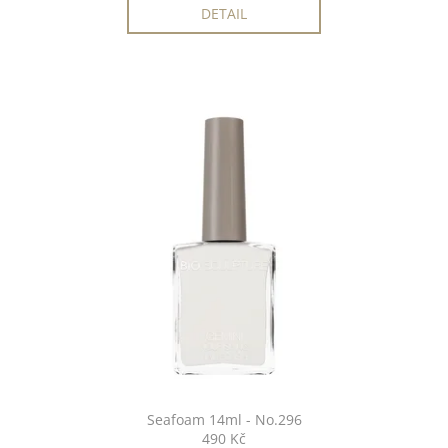
č
DETAIL
u
j
e
m
e
PILLAR
BOX
14ML
-
NO.19
490
Kč
Seafoam 14ml - No.296
490 Kč