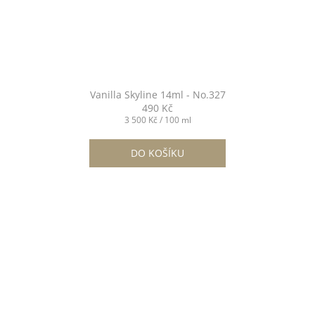
Vanilla Skyline 14ml - No.327
490 Kč
Měrná
3 500 Kč / 100 ml
cena:
DO KOŠÍKU