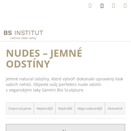
K
Přejít
Hledat
Náku
M
Přihlášení
na
o
obsah
Zpět
Zpět
košík
š
í
C
N
k
e
o
z
p
NUDES – JEMNÉ
a
o
p
ODSTÍNY
t
o
ř
m
n
e
Jemné natural odstíny, které vytvoří dokonale upravený look
ě
b
vašich nehtů. Objevte svůj perfektní nude odstín
l
s veganskými laky Gemini Bio Sculpture.
u
i
j
Ř
j
e
a
s
Doporučujeme
Nejlevnější
Nejdražší
Nejprodávanější
Abecedně
t
t
z
e
e
e
n
n