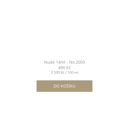
Nude 14ml - No.2003
490 Kč
Měrná
3 500 Kč / 100 ml
cena:
DO KOŠÍKU