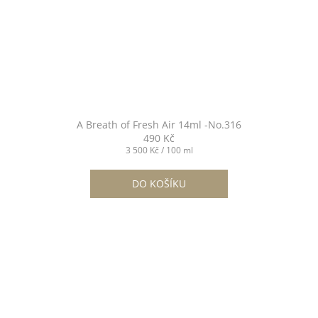
A Breath of Fresh Air 14ml -No.316
490 Kč
Měrná
3 500 Kč / 100 ml
cena:
DO KOŠÍKU