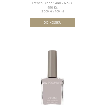
French Blanc 14ml - No.66
490 Kč
Měrná
3 500 Kč / 100 ml
cena:
DO KOŠÍKU