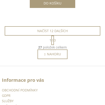
DO KOŠÍKU
NAČÍST 12 DALŠÍCH
S
1
3
t
O
r
27
položek celkem
v
á
NAHORU
l
n
k
á
o
d
Z
v
a
á
á
c
n
Informace pro vás
p
í
í
p
a
OBCHODNÍ PODMÍNKY
r
t
v
GDPR
í
k
SLUŽBY