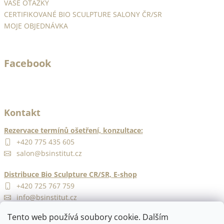
y
VAŠE OTÁZKY
v
CERTIFIKOVANÉ BIO SCULPTURE SALONY ČR/SR
ý
MOJE OBJEDNÁVKA
p
i
s
Facebook
u
Kontakt
Rezervace termínů ošetření, konzultace:
+420 775 435 605
salon@bsinstitut.cz
Distribuce Bio Sculpture CR/SR, E-shop
+420 725 767 759
info@bsinstitut.cz
Tento web používá soubory cookie. Dalším