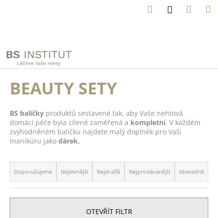
K
Přejít
Hledat
Náku
M
Přihlášení
na
o
obsah
Zpět
Zpět
košík
š
í
C
N
k
e
o
z
p
BEAUTY SETY
a
o
p
t
o
BS balíčky
produktů sestavené tak, aby Vaše nehtová
ř
m
domácí péče byla cíleně zaměřená a
kompletní
.
V každém
n
e
zvýhodněném balíčku najdete malý doplněk pro Vaši
ě
b
manikúru jako
dárek.
l
u
Ř
i
j
j
a
Doporučujeme
Nejlevnější
Nejdražší
Nejprodávanější
Abecedně
e
s
z
t
t
e
e
e
n
n
OTEVŘÍT FILTR
n