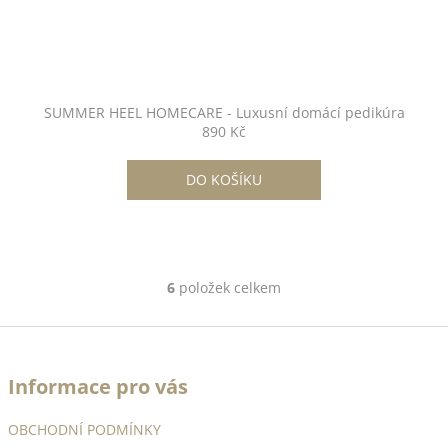
SUMMER HEEL HOMECARE - Luxusní domácí pedikúra
890 Kč
DO KOŠÍKU
6
položek celkem
O
v
Z
l
á
á
d
Informace pro vás
p
a
a
c
OBCHODNÍ PODMÍNKY
t