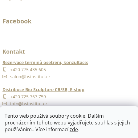
a
a
n
j
ě
Facebook
í
c
o
t
?
?
Kontakt
ODRŽÍCÍ
K -
Rezervace termínů ošetření, konzultace:
 Top
+420 775 435 605
HLEDAT
14ml
salon@bsinstitut.cz
Distribuce Bio Sculpture CR/SR, E-shop
DO
+420 725 767 759
D
ŠÍKU
info@bsinstitut.cz
o
p
Tento web používá soubory cookie. Dalším
o
procházením tohoto webu vyjadřujete souhlas s jejich
r
používáním.. Více informací
zde
.
u