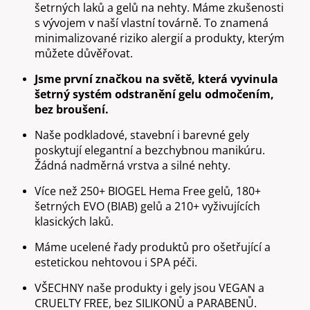
č
šetrných laků a gelů na nehty. Máme zkušenosti
u
s vývojem v naší vlastní továrně. To znamená
j
minimalizované riziko alergií a produkty, kterým
e
můžete důvěřovat.
m
e
Jsme první značkou na světě, která vyvinula
šetrný systém odstranění gelu odmočením,
bez broušení.
JASMÍNOVÝ
HOJIVÝ
Naše podkladové, stavební i barevné gely
OLEJÍČEK
poskytují elegantní a bezchybnou manikúru.
-
Žádná nadměrná vrstva a silné nehty.
JASMINE
CUTICLE
OIL
Více než 250+ BIOGEL Hema Free gelů, 180+
14ML
šetrných EVO (BIAB) gelů a 210+ vyživujících
490
klasických laků.
Kč
Máme ucelené řady produktů pro ošetřující a
estetickou nehtovou i SPA péči.
VŠECHNY naše produkty i gely jsou VEGAN a
CRUELTY FREE, bez SILIKONŮ a PARABENŮ.