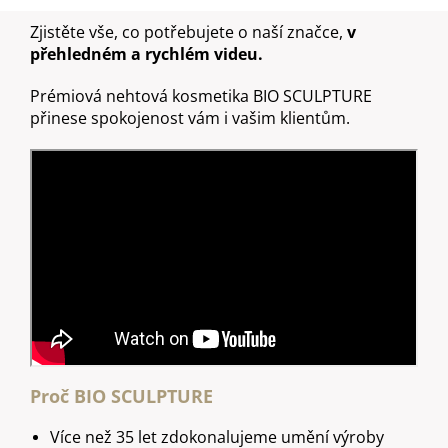
a
a
n
Zjistěte vše, co potřebujete o naší značce,
v
j
ě
přehledném a rychlém videu.
í
c
Prémiová nehtová kosmetika BIO SCULPTURE
o
t
přinese spokojenost vám i vašim klientům.
?
?
ODRŽÍCÍ
K -
 Top
HLEDAT
14ml
DO
D
ŠÍKU
o
p
o
Proč BIO SCULPTURE
r
u
Více než 35 let zdokonalujeme umění výroby