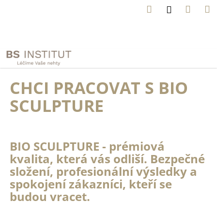
K
Přejít
Hledat
Náku
M
Přihlášení
na
o
obsah
Zpět
Zpět
košík
š
í
C
N
k
e
o
z
p
CHCI PRACOVAT S BIO
a
o
p
SCULPTURE
t
o
ř
m
n
e
ě
b
BIO SCULPTURE - prémiová
l
u
kvalita, která vás odliší. Bezpečné
i
j
j
složení, profesionální výsledky a
e
s
spokojení zákazníci, kteří se
t
t
budou vracet.
e
e
n
n