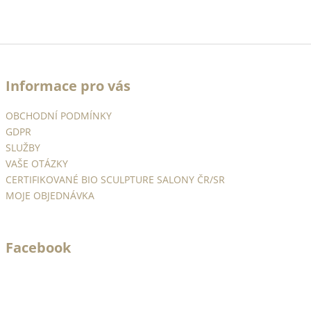
Z
á
Informace pro vás
p
a
OBCHODNÍ PODMÍNKY
t
GDPR
í
SLUŽBY
VAŠE OTÁZKY
CERTIFIKOVANÉ BIO SCULPTURE SALONY ČR/SR
MOJE OBJEDNÁVKA
Facebook