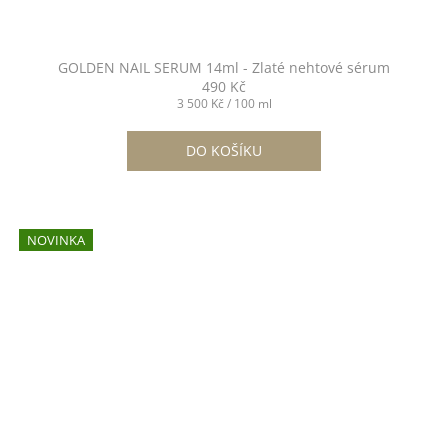
GOLDEN NAIL SERUM 14ml - Zlaté nehtové sérum
490 Kč
Měrná
3 500 Kč / 100 ml
cena:
DO KOŠÍKU
NOVINKA