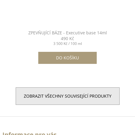
ZPEVŇUJÍCÍ BÁZE - Executive base 14ml
490 Kč
Měrná
3 500 Kč / 100 ml
cena:
DO KOŠÍKU
ZOBRAZIT VŠECHNY SOUVISEJÍCÍ PRODUKTY
Z
á
Informace pro vás