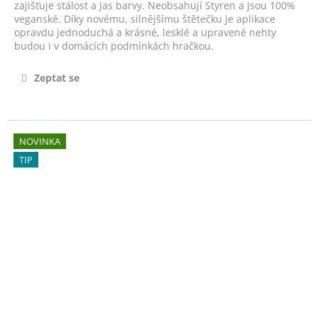
č
zajišťuje stálost a jas barvy. Neobsahují Styren a jsou 100%
u
veganské. Díky novému, silnějšímu štětečku je aplikace
j
opravdu jednoduchá a krásné, lesklé a upravené nehty
budou i v domácích podmínkách hračkou.
e
m
e
Zeptat se
VYŽIVUJÍCÍ
NEHTOVÉ
NOVINKA
SERUM
S
TIP
B-
VITAMÍNY
-
VITAMIN
DOSE
14ML
490
Kč