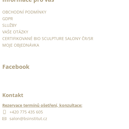
p
a
OBCHODNÍ PODMÍNKY
t
GDPR
í
SLUŽBY
VAŠE OTÁZKY
CERTIFIKOVANÉ BIO SCULPTURE SALONY ČR/SR
MOJE OBJEDNÁVKA
Facebook
Kontakt
Rezervace termínů ošetření, konzultace:
+420 775 435 605
salon@bsinstitut.cz