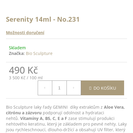
a
a
n
j
ě
Serenity 14ml - No.231
í
c
o
t
Možnosti doručení
?
?
Skladem
Značka:
Bio Sculpture
ODRŽÍCÍ
K -
 Top
490 Kč
HLEDAT
14ml
Měrná
3 500 Kč / 100 ml
cena:
DO
DO KOŠÍKU
D
ŠÍKU
o
p
Bio Sculpture laky řady GEMINI díky extraktům z
Aloe Vera,
citrónu a zázvoru
podporují odolnost a hydrataci
o
nehtů.
Vitamíny A, B5, C, E a F
zase stimulují produkci
r
nehtového keratinu, který je základem pro pevné nehty. Laky
u
jsou rychleschnoucí, dlouho-držící a obsahují UV filter, který