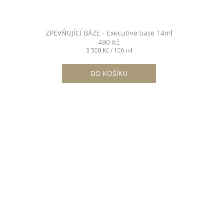
ZPEVŇUJÍCÍ BÁZE - Executive base 14ml
490 Kč
Měrná
3 500 Kč / 100 ml
cena:
DO KOŠÍKU