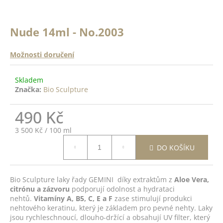
a
a
n
j
ě
Nude 14ml - No.2003
í
c
o
t
Možnosti doručení
?
?
Skladem
Značka:
Bio Sculpture
ODRŽÍCÍ
K -
 Top
490 Kč
HLEDAT
14ml
Měrná
3 500 Kč / 100 ml
cena:
DO
DO KOŠÍKU
D
ŠÍKU
o
p
Bio Sculpture laky řady GEMINI díky extraktům z
Aloe Vera,
citrónu a zázvoru
podporují odolnost a hydrataci
o
nehtů.
Vitamíny A, B5, C, E a F
zase stimulují produkci
r
nehtového keratinu, který je základem pro pevné nehty. Laky
u
jsou rychleschnoucí, dlouho-držící a obsahují UV filter, který