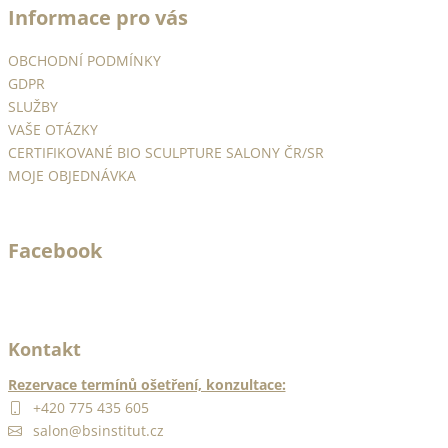
Informace pro vás
p
a
OBCHODNÍ PODMÍNKY
t
GDPR
í
SLUŽBY
VAŠE OTÁZKY
CERTIFIKOVANÉ BIO SCULPTURE SALONY ČR/SR
MOJE OBJEDNÁVKA
Facebook
Kontakt
Rezervace termínů ošetření, konzultace:
+420 775 435 605
salon@bsinstitut.cz