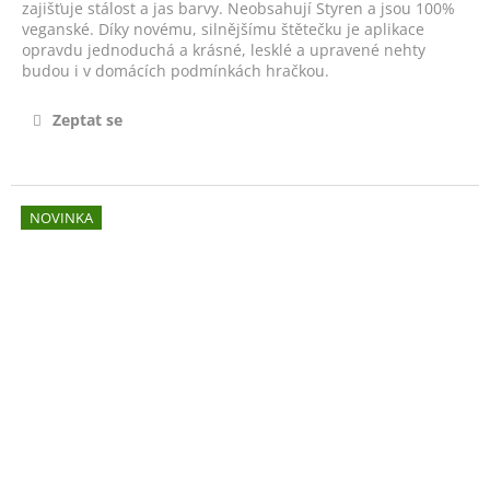
č
zajišťuje stálost a jas barvy. Neobsahují Styren a jsou 100%
u
veganské. Díky novému, silnějšímu štětečku je aplikace
j
opravdu jednoduchá a krásné, lesklé a upravené nehty
budou i v domácích podmínkách hračkou.
e
m
e
Zeptat se
JASMÍNOVÝ
HOJIVÝ
NOVINKA
OLEJÍČEK
-
JASMINE
CUTICLE
OIL
14ML
490
Kč