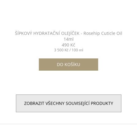
ŠÍPKOVÝ HYDRATAČNÍ OLEJÍČEK - Rosehip Cuticle Oil
14ml
490 Kč
Měrná
3 500 Kč / 100 ml
cena:
DO KOŠÍKU
ZOBRAZIT VŠECHNY SOUVISEJÍCÍ PRODUKTY
Z
á