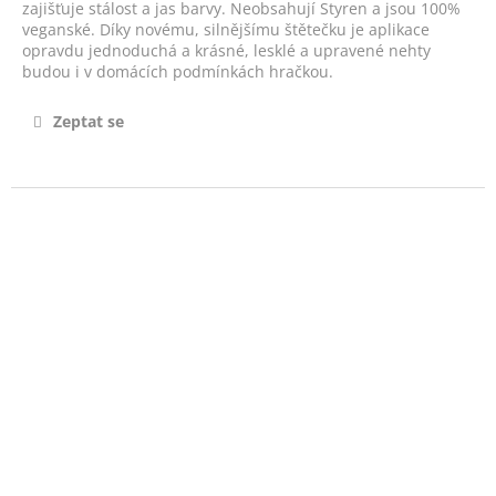
č
zajišťuje stálost a jas barvy. Neobsahují Styren a jsou 100%
u
veganské. Díky novému, silnějšímu štětečku je aplikace
j
opravdu jednoduchá a krásné, lesklé a upravené nehty
budou i v domácích podmínkách hračkou.
e
m
e
Zeptat se
MANDLOVÝ
OLEJ
S
VITAMÍNEM
E
-
ALMOND
OIL
14ML
490
Kč