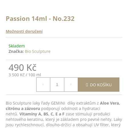
a
a
n
j
ě
Passion 14ml - No.232
í
c
o
t
Možnosti doručení
?
?
Skladem
Značka:
Bio Sculpture
ODRŽÍCÍ
K -
 Top
490 Kč
HLEDAT
14ml
Měrná
3 500 Kč / 100 ml
cena:
DO
DO KOŠÍKU
D
ŠÍKU
o
p
Bio Sculpture laky řady GEMINI díky extraktům z
Aloe Vera,
citrónu a zázvoru
podporují odolnost a hydrataci
o
nehtů.
Vitamíny A, B5, C, E a F
zase stimulují produkci
r
nehtového keratinu, který je základem pro pevné nehty. Laky
u
jsou rychleschnoucí, dlouho-držící a obsahují UV filter, který