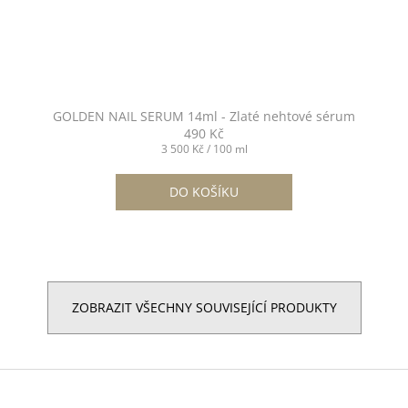
GOLDEN NAIL SERUM 14ml - Zlaté nehtové sérum
490 Kč
Měrná
3 500 Kč / 100 ml
cena:
DO KOŠÍKU
ZOBRAZIT VŠECHNY SOUVISEJÍCÍ PRODUKTY
Z
á