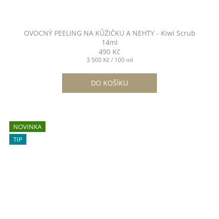
OVOCNÝ PEELING NA KŮŽIČKU A NEHTY - Kiwi Scrub
14ml
490 Kč
Měrná
3 500 Kč / 100 ml
cena:
DO KOŠÍKU
NOVINKA
TIP