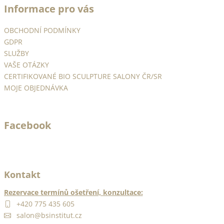
Informace pro vás
p
a
OBCHODNÍ PODMÍNKY
t
GDPR
í
SLUŽBY
VAŠE OTÁZKY
CERTIFIKOVANÉ BIO SCULPTURE SALONY ČR/SR
MOJE OBJEDNÁVKA
Facebook
Kontakt
Rezervace termínů ošetření, konzultace:
+420 775 435 605
salon@bsinstitut.cz