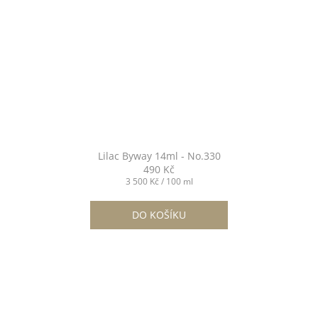
Lilac Byway 14ml - No.330
490 Kč
Měrná
3 500 Kč / 100 ml
cena:
DO KOŠÍKU