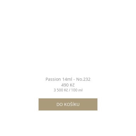
Passion 14ml - No.232
490 Kč
Měrná
3 500 Kč / 100 ml
cena:
DO KOŠÍKU