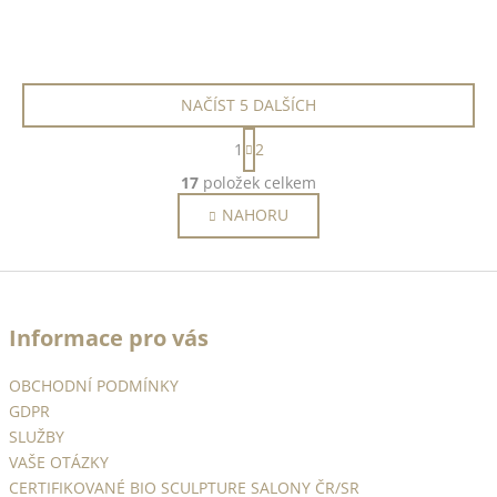
NAČÍST 5 DALŠÍCH
S
1
2
t
O
r
17
položek celkem
v
á
NAHORU
l
n
k
á
o
d
Z
v
a
á
á
c
n
Informace pro vás
p
í
í
p
a
OBCHODNÍ PODMÍNKY
r
t
v
GDPR
í
k
SLUŽBY
y
VAŠE OTÁZKY
v
CERTIFIKOVANÉ BIO SCULPTURE SALONY ČR/SR