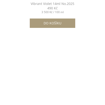
Vibrant Violet 14ml No.2025
490 Kč
Měrná
3 500 Kč / 100 ml
cena:
DO KOŠÍKU