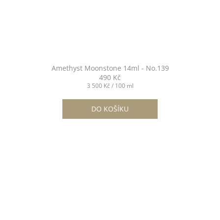
Amethyst Moonstone 14ml - No.139
490 Kč
Měrná
3 500 Kč / 100 ml
cena:
DO KOŠÍKU