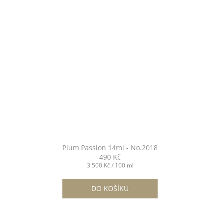
Plum Passion 14ml - No.2018
490 Kč
Měrná
3 500 Kč / 100 ml
cena:
DO KOŠÍKU