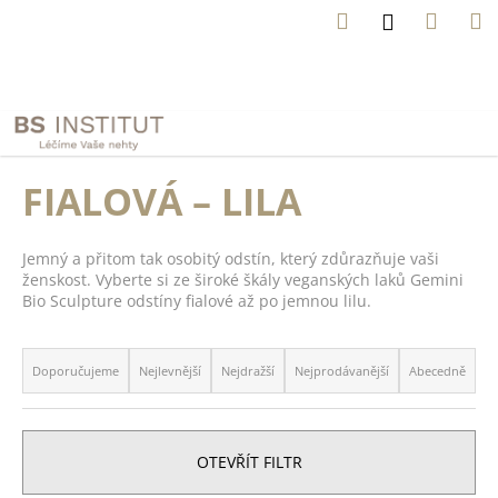
K
Přejít
Hledat
Náku
M
Přihlášení
na
o
obsah
Zpět
Zpět
košík
š
í
C
N
k
e
o
z
p
FIALOVÁ – LILA
a
o
p
t
o
Jemný a přitom tak osobitý odstín, který zdůrazňuje vaši
ř
m
ženskost. Vyberte si ze široké škály veganských laků Gemini
n
e
Bio Sculpture odstíny fialové až po jemnou lilu.
ě
b
l
Ř
u
i
a
Doporučujeme
Nejlevnější
Nejdražší
Nejprodávanější
Abecedně
j
j
z
e
s
e
t
t
n
e
e
OTEVŘÍT FILTR
í
n
n