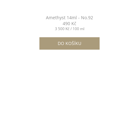
Amethyst 14ml - No.92
490 Kč
Měrná
3 500 Kč / 100 ml
cena:
DO KOŠÍKU