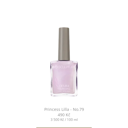
č
u
j
e
m
e
KRÉM
NA
NEHTOVOU
KŮŽIČKU
-
CUTICLE
CREAM
20ML
320
Kč
Princess Lilla - No.79
490 Kč
Měrná
3 500 Kč / 100 ml
cena: