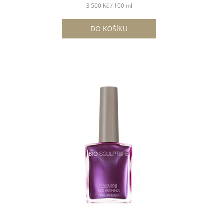
Měrná
3 500 Kč / 100 ml
cena:
DO KOŠÍKU