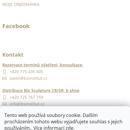
ý
MOJE OBJEDNÁVKA
p
i
s
Facebook
u
Kontakt
Rezervace termínů ošetření, konzultace:
+420 775 435 605
salon@bsinstitut.cz
Distribuce Bio Sculpture CR/SR, E-shop
+420 725 767 759
info@bsinstitut.cz
Tento web používá soubory cookie. Dalším
procházením tohoto webu vyjadřujete souhlas s jejich
používáním.. Více informací
zde
.