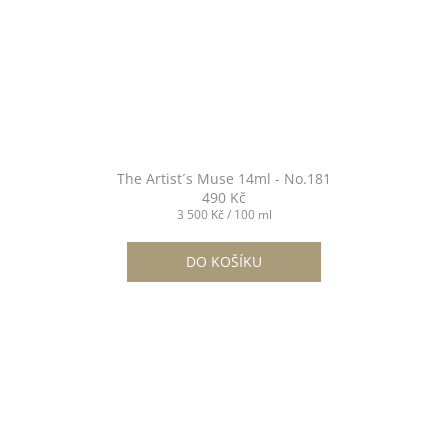
The Artist´s Muse 14ml - No.181
490 Kč
Měrná
3 500 Kč / 100 ml
cena:
DO KOŠÍKU