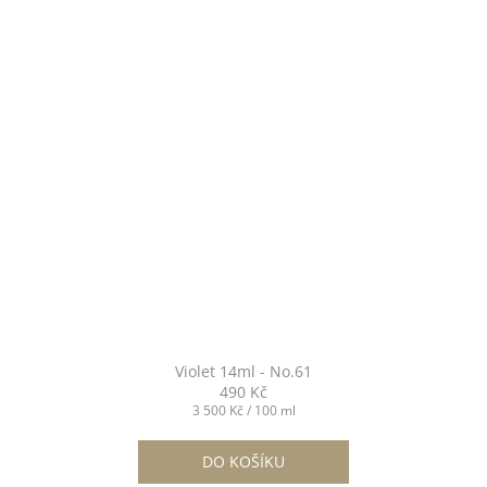
Violet 14ml - No.61
490 Kč
Měrná
3 500 Kč / 100 ml
cena:
DO KOŠÍKU