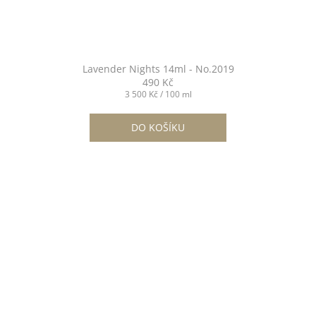
Lavender Nights 14ml - No.2019
490 Kč
Měrná
3 500 Kč / 100 ml
cena:
DO KOŠÍKU