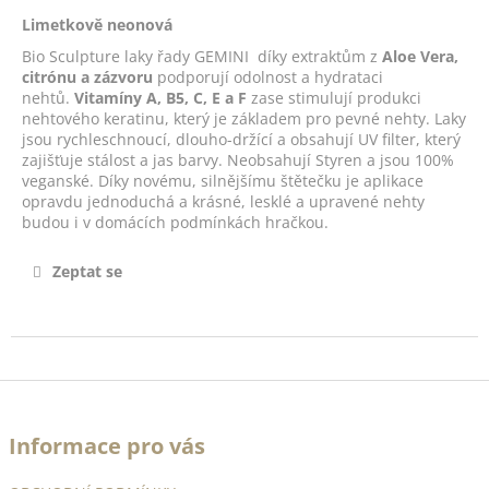
č
u
Limetkově neonová
j
Bio Sculpture laky řady GEMINI díky extraktům z
Aloe Vera,
e
citrónu a zázvoru
podporují odolnost a hydrataci
m
nehtů.
Vitamíny A, B5, C, E a F
zase stimulují produkci
nehtového keratinu, který je základem pro pevné nehty. Laky
e
jsou rychleschnoucí, dlouho-držící a obsahují UV filter, který
zajišťuje stálost a jas barvy. Neobsahují Styren a jsou 100%
veganské. Díky novému, silnějšímu štětečku je aplikace
FRENCH
opravdu jednoduchá a krásné, lesklé a upravené nehty
WHITE
budou i v domácích podmínkách hračkou.
14ML
-
NO.1
Zeptat se
490
Kč
Z
á
Informace pro vás
p
a