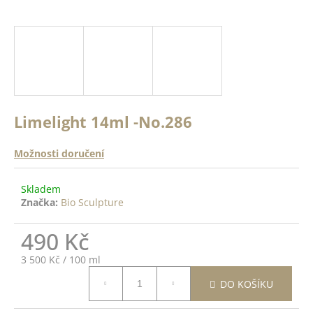
a
a
n
j
ě
í
c
o
t
?
?
Limelight 14ml -No.286
ODRŽÍCÍ
K -
 Top
Možnosti doručení
HLEDAT
14ml
Skladem
Značka:
Bio Sculpture
DO
D
ŠÍKU
490 Kč
o
p
Měrná
3 500 Kč / 100 ml
o
cena:
r
DO KOŠÍKU
u