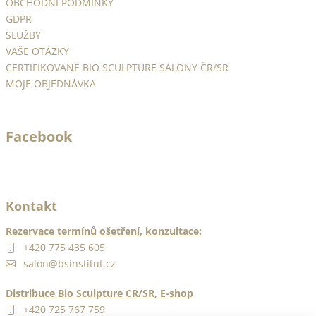
OBCHODNÍ PODMÍNKY
t
GDPR
í
SLUŽBY
VAŠE OTÁZKY
CERTIFIKOVANÉ BIO SCULPTURE SALONY ČR/SR
MOJE OBJEDNÁVKA
Facebook
Kontakt
Rezervace termínů ošetření, konzultace:
+420 775 435 605
salon@bsinstitut.cz
Distribuce Bio Sculpture CR/SR, E-shop
+420 725 767 759