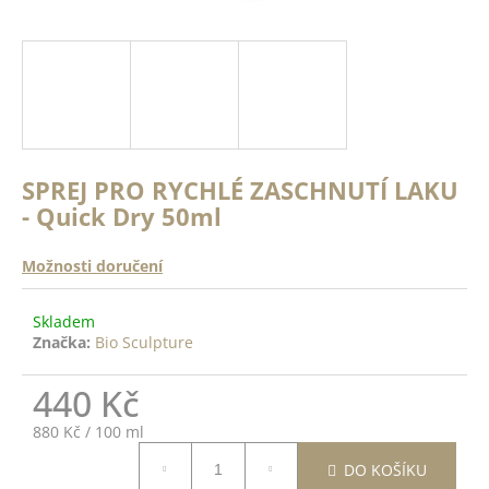
a
a
n
j
ě
í
c
o
t
?
?
SPREJ PRO RYCHLÉ ZASCHNUTÍ LAKU
ODRŽÍCÍ
- Quick Dry 50ml
K -
 Top
HLEDAT
14ml
Možnosti doručení
Skladem
DO
Značka:
Bio Sculpture
D
ŠÍKU
o
440 Kč
p
o
Měrná
880 Kč / 100 ml
r
cena:
u
DO KOŠÍKU