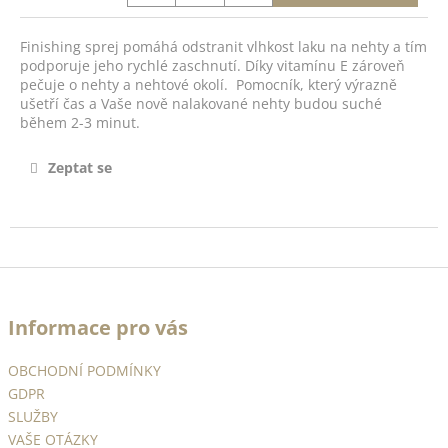
č
u
j
Finishing sprej pomáhá odstranit vlhkost laku na nehty a tím
e
podporuje jeho rychlé zaschnutí. Díky vitamínu E zároveň
pečuje o nehty a nehtové okolí. Pomocník, který výrazně
m
ušetří čas a Vaše nově nalakované nehty budou suché
e
během 2-3 minut.
Zeptat se
PILLAR
BOX
14ML
-
NO.19
490
Z
Kč
á
Informace pro vás
p
a
OBCHODNÍ PODMÍNKY
t
GDPR
í
SLUŽBY
VAŠE OTÁZKY