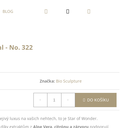
Hledat
Přihlášení
Nákupní
BLOG
košík
l - No. 322
Značka:
Bio Sculpture
DO KOŠÍKU
ejivý luxus na vašich nehtech, to je Star of Wonder.
 díky extraktům z
Aloe Vera, citrónu a zázvoru
podporují