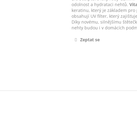
odolnost a hydrataci nehtů.
Vit
keratinu, který je základem pro
obsahují UV filter, který zajišť
Díky novému, silnějšímu štěteč
nehty budou i v domácích podm
Zeptat se