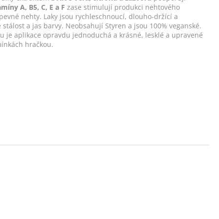
amíny A, B5, C, E a F
zase stimulují produkci nehtového
 pevné nehty. Laky jsou rychleschnoucí, dlouho-držící a
uje stálost a jas barvy. Neobsahují Styren a jsou 100% veganské.
ku je aplikace opravdu jednoduchá a krásné, lesklé a upravené
ínkách hračkou.