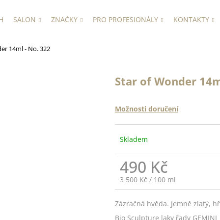
H
SALON
ZNAČKY
PRO PROFESIONÁLY
KONTAKTY
er 14ml - No. 322
Star of Wonder 14m
Možnosti doručení
Skladem
490 Kč
Měrná
3 500 Kč / 100 ml
cena:
Zázračná hvěda. Jemně zlatý, hř
Bio Sculpture laky řady GEMINI