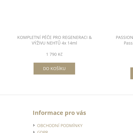
č
u
j
e
m
e
KOMPLETNÍ PÉČE PRO REGENERACI &
PASSION
VÝŽIVU NEHTŮ 4x 14ml
Pass
1 790 Kč
FRENCH
WHITE
14ML
DO KOŠÍKU
-
NO.1
490
Kč
Z
POSILUJÍCÍ
á
LEVANDULOVÁ
BÁZE
Informace pro vás
p
-
a
LAVENDER
Následující
OBCHODNÍ PODMÍNKY
BASE
t
14ML
GDPR