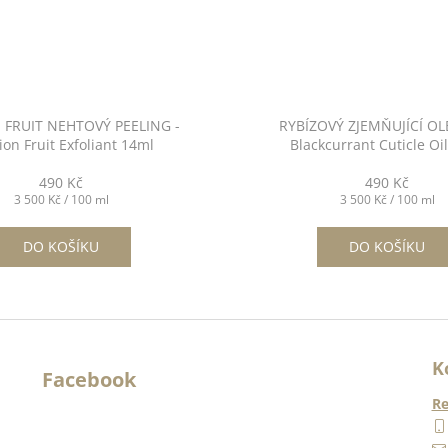
 FRUIT NEHTOVÝ PEELING -
RYBÍZOVÝ ZJEMŇUJÍCÍ OLE
ion Fruit Exfoliant 14ml
Blackcurrant Cuticle Oi
490 Kč
490 Kč
Měrná
Měrná
3 500 Kč / 100 ml
3 500 Kč / 100 ml
cena:
cena:
DO KOŠÍKU
DO KOŠÍKU
K
Facebook
Re