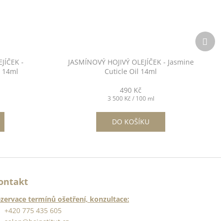
Dalš
pro
JÍČEK -
JASMÍNOVÝ HOJIVÝ OLEJÍČEK - Jasmine
l 14ml
Cuticle Oil 14ml
490 Kč
Měrná
3 500 Kč / 100 ml
cena:
DO KOŠÍKU
ontakt
zervace termínů ošetření, konzultace:
+420 775 435 605