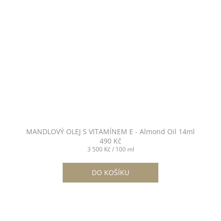
MANDLOVÝ OLEJ S VITAMÍNEM E - Almond Oil 14ml
490 Kč
Měrná
3 500 Kč / 100 ml
cena:
DO KOŠÍKU