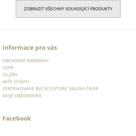
ZOBRAZIT VŠECHNY SOUVISEJÍCÍ PRODUKTY
Z
á
Informace pro vás
p
a
OBCHODNÍ PODMÍNKY
t
GDPR
í
SLUŽBY
VAŠE OTÁZKY
CERTIFIKOVANÉ BIO SCULPTURE SALONY ČR/SR
MOJE OBJEDNÁVKA
Facebook