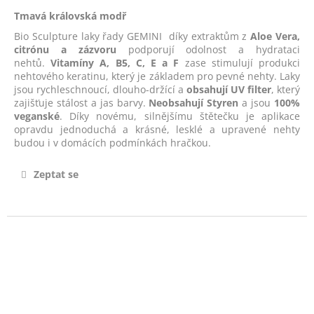
č
u
Tmavá královská modř
j
Bio Sculpture laky řady GEMINI díky extraktům z
Aloe Vera,
e
citrónu a zázvoru
podporují odolnost a hydrataci
m
nehtů.
Vitamíny A, B5, C, E a F
zase stimulují produkci
nehtového keratinu, který je základem pro pevné nehty. Laky
e
jsou rychleschnoucí, dlouho-držící a
obsahují UV filter
, který
zajišťuje stálost a jas barvy.
Neobsahují Styren
a jsou
100%
veganské
. Díky novému, silnějšímu štětečku je aplikace
POSILUJÍCÍ
opravdu jednoduchá a krásné, lesklé a upravené nehty
LEVANDULOVÁ
budou i v domácích podmínkách hračkou.
BÁZE
-
LAVENDER
Zeptat se
BASE
14ML
490
Kč