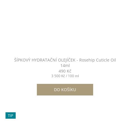
ŠÍPKOVÝ HYDRATAČNÍ OLEJÍČEK - Rosehip Cuticle Oil
14ml
490 Kč
Měrná
3 500 Kč / 100 ml
cena:
DO KOŠÍKU
TIP