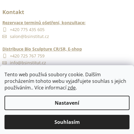
Kontakt
Rezervace termínů ošetření, konzultace:
+420 775 435 605
salon@bsinstitut.cz
Distribuce Bio Sculpture CR/SR, E-shop
+420 725 767 759
info@bsinstitut.cz
Tento web používá soubory cookie. Dalším
procházením tohoto webu vyjadřujete souhlas s jejich
používáním.. Více informací
zde
.
Nastavení
Vytvořil Shoptet
Copyright 2026
BS Institut Praha
. Všechna práva vyhrazena.
Souhlasím
Upravit nastavení cookies