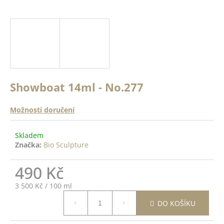
a
a
n
j
ě
í
c
o
t
?
?
Showboat 14ml - No.277
ODRŽÍCÍ
K -
 Top
Možnosti doručení
HLEDAT
14ml
Skladem
Značka:
Bio Sculpture
DO
D
ŠÍKU
490 Kč
o
p
Měrná
3 500 Kč / 100 ml
o
cena:
r
DO KOŠÍKU
u