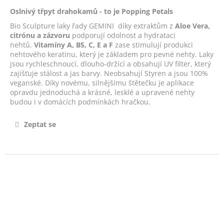
č
u
Oslnivý třpyt drahokamů - to je Popping Petals
j
Bio Sculpture laky řady GEMINI díky extraktům z
Aloe Vera,
e
citrónu a zázvoru
podporují odolnost a hydrataci
m
nehtů.
Vitamíny A, B5, C, E a F
zase stimulují produkci
nehtového keratinu, který je základem pro pevné nehty. Laky
e
jsou rychleschnoucí, dlouho-držící a obsahují UV filter, který
zajišťuje stálost a jas barvy. Neobsahují Styren a jsou 100%
veganské. Díky novému, silnějšímu štětečku je aplikace
VYHLAZUJÍCÍ
opravdu jednoduchá a krásné, lesklé a upravené nehty
TĚLOVÝ
budou i v domácích podmínkách hračkou.
PEELING
S
MOŘSKOU
Zeptat se
SOLÍ
-
POTPOURRI
SALT
SCRUB
890
Kč