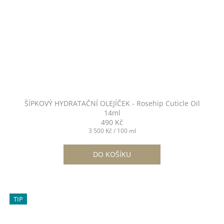
ŠÍPKOVÝ HYDRATAČNÍ OLEJÍČEK - Rosehip Cuticle Oil
14ml
490 Kč
Měrná
3 500 Kč / 100 ml
cena:
DO KOŠÍKU
TIP