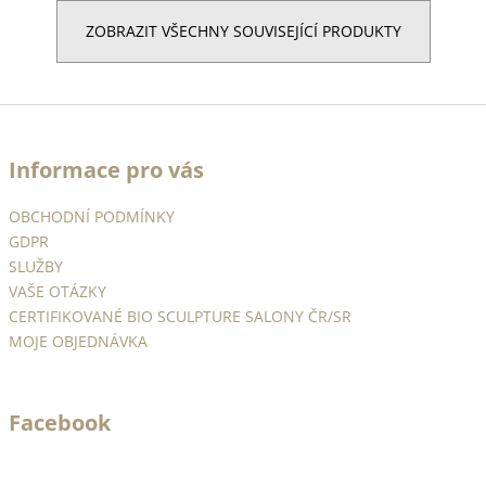
ZOBRAZIT VŠECHNY SOUVISEJÍCÍ PRODUKTY
Z
á
Informace pro vás
p
a
OBCHODNÍ PODMÍNKY
t
GDPR
í
SLUŽBY
VAŠE OTÁZKY
CERTIFIKOVANÉ BIO SCULPTURE SALONY ČR/SR
MOJE OBJEDNÁVKA
Facebook