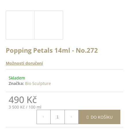
a
a
n
j
ě
í
c
o
t
?
?
Popping Petals 14ml - No.272
ODRŽÍCÍ
K -
 Top
Možnosti doručení
HLEDAT
14ml
Skladem
Značka:
Bio Sculpture
DO
D
ŠÍKU
490 Kč
o
p
Měrná
3 500 Kč / 100 ml
o
cena:
r
DO KOŠÍKU
u