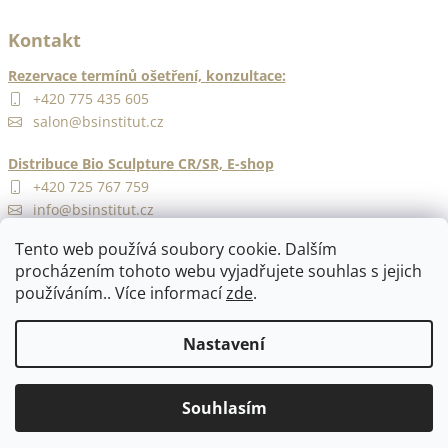
Kontakt
Rezervace termínů ošetření, konzultace:
+420 775 435 605
salon@bsinstitut.cz
Distribuce Bio Sculpture CR/SR, E-shop
+420 725 767 759
info@bsinstitut.cz
Tento web používá soubory cookie. Dalším
procházením tohoto webu vyjadřujete souhlas s jejich
používáním.. Více informací
zde
.
Nastavení
Vytvořil Shoptet
Copyright 2026
BS Institut Praha
. Všechna práva vyhrazena.
Souhlasím
Upravit nastavení cookies