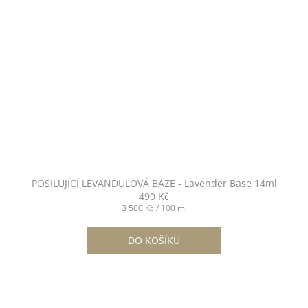
POSILUJÍCÍ LEVANDULOVÁ BÁZE - Lavender Base 14ml
490 Kč
Měrná
3 500 Kč / 100 ml
cena:
DO KOŠÍKU