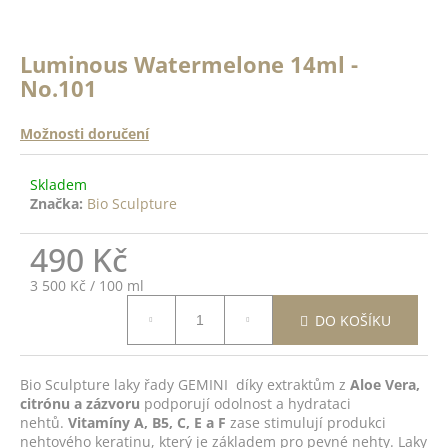
a
a
n
j
ě
Luminous Watermelone 14ml -
í
c
No.101
o
t
?
?
Možnosti doručení
ODRŽÍCÍ
Skladem
K -
Značka:
Bio Sculpture
 Top
HLEDAT
14ml
490 Kč
Měrná
3 500 Kč / 100 ml
DO
cena:
D
DO KOŠÍKU
ŠÍKU
o
p
o
Bio Sculpture laky řady GEMINI díky extraktům z
Aloe Vera,
r
citrónu a zázvoru
podporují odolnost a hydrataci
nehtů.
Vitamíny A, B5, C, E a F
zase stimulují produkci
u
nehtového keratinu, který je základem pro pevné nehty. Laky