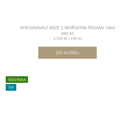
VYROVNÁVACÍ BÁZE S MOŘSKÝMI ŘASAMI 14ml
490 Kč
Měrná
3 500 Kč / 100 ml
cena:
DO KOŠÍKU
NOVINKA
TIP