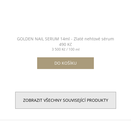
GOLDEN NAIL SERUM 14ml - Zlaté nehtové sérum
490 Kč
Měrná
3 500 Kč / 100 ml
cena:
DO KOŠÍKU
ZOBRAZIT VŠECHNY SOUVISEJÍCÍ PRODUKTY
Z