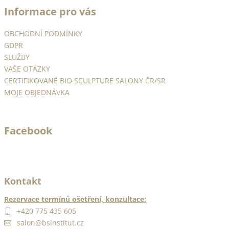
á
Informace pro vás
p
a
OBCHODNÍ PODMÍNKY
t
GDPR
í
SLUŽBY
VAŠE OTÁZKY
CERTIFIKOVANÉ BIO SCULPTURE SALONY ČR/SR
MOJE OBJEDNÁVKA
Facebook
Kontakt
Rezervace termínů ošetření, konzultace:
+420 775 435 605
salon@bsinstitut.cz