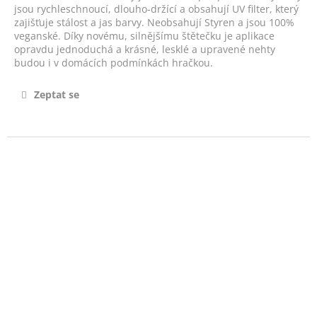
č
jsou rychleschnoucí, dlouho-držící a obsahují UV filter, který
u
zajišťuje stálost a jas barvy. Neobsahují Styren a jsou 100%
j
veganské. Díky novému, silnějšímu štětečku je aplikace
e
opravdu jednoduchá a krásné, lesklé a upravené nehty
m
budou i v domácích podmínkách hračkou.
e
Zeptat se
VYHLAZUJÍCÍ
TĚLOVÝ
PEELING
S
MOŘSKOU
SOLÍ
-
POTPOURRI
SALT
SCRUB
890
Kč