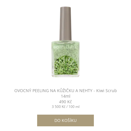
č
u
j
e
m
e
LOVE
14ML
-
NO.235
490
Kč
OVOCNÝ PEELING NA KŮŽIČKU A NEHTY - Kiwi Scrub
14ml
490 Kč
Měrná
3 500 Kč / 100 ml
cena:
DO KOŠÍKU