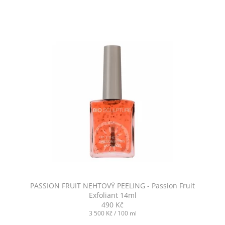
PASSION FRUIT NEHTOVÝ PEELING - Passion Fruit
Exfoliant 14ml
490 Kč
Měrná
3 500 Kč / 100 ml
cena: