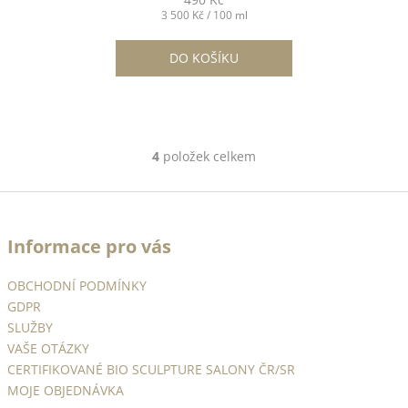
Měrná
3 500 Kč / 100 ml
cena:
DO KOŠÍKU
4
položek celkem
O
v
Z
l
á
á
d
Informace pro vás
p
a
a
c
OBCHODNÍ PODMÍNKY
t
í
GDPR
í
p
SLUŽBY
r
VAŠE OTÁZKY
v
CERTIFIKOVANÉ BIO SCULPTURE SALONY ČR/SR
k
MOJE OBJEDNÁVKA
y