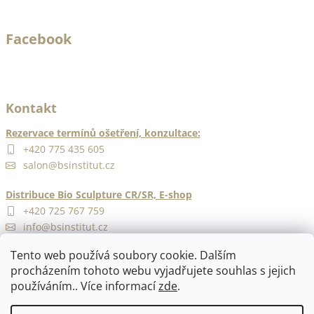
v
ý
Facebook
p
i
s
u
Kontakt
Rezervace termínů ošetření, konzultace:
+420 775 435 605
salon@bsinstitut.cz
Distribuce Bio Sculpture CR/SR, E-shop
+420 725 767 759
info@bsinstitut.cz
Tento web používá soubory cookie. Dalším
procházením tohoto webu vyjadřujete souhlas s jejich
používáním.. Více informací
zde
.