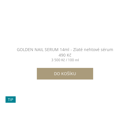
GOLDEN NAIL SERUM 14ml - Zlaté nehtové sérum
490 Kč
Měrná
3 500 Kč / 100 ml
cena:
DO KOŠÍKU
TIP