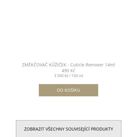
ZMĚKČOVAČ KŮŽIČEK - Cuticle Remover 14ml
490 Kč
Měrná
3 500 Kč / 100 ml
cena:
DO KOŠÍKU
ZOBRAZIT VŠECHNY SOUVISEJÍCÍ PRODUKTY