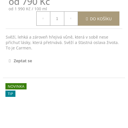
od
790 Kč
č
u
Měrná
od 1 990 Kč / 100 ml
j
cena:
DO KOŠÍKU
e
m
e
Svěží, lehká a zároveň hřejivá vůně, která v sobě nese
příchuť lásky, která přetrvává.
Svěží a šťastná oslava života.
To je Carmen.
JASMÍNOVÝ
HOJIVÝ
OLEJÍČEK
Zeptat se
-
JASMINE
CUTICLE
OIL
14ML
NOVINKA
490
TIP
Kč