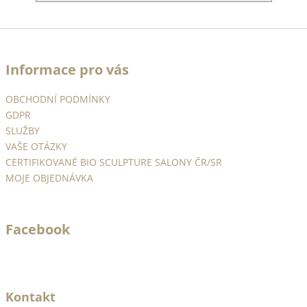
Z
á
Informace pro vás
p
a
OBCHODNÍ PODMÍNKY
t
GDPR
í
SLUŽBY
VAŠE OTÁZKY
CERTIFIKOVANÉ BIO SCULPTURE SALONY ČR/SR
MOJE OBJEDNÁVKA
Facebook
Kontakt