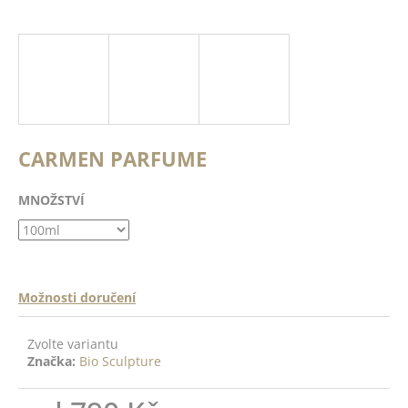
a
a
n
j
ě
í
c
o
t
?
?
CARMEN PARFUME
ODRŽÍCÍ
K -
 Top
MNOŽSTVÍ
HLEDAT
14ml
DO
D
ŠÍKU
Možnosti doručení
o
p
Zvolte variantu
o
Značka:
Bio Sculpture
r
u