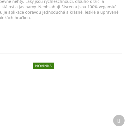
 pevné nehty. Laky jsou rychleschnoucí, dlouho-držící a
uje stálost a jas barvy. Neobsahují Styren a jsou 100% veganské.
ku je aplikace opravdu jednoduchá a krásné, lesklé a upravené
ínkách hračkou.
NOVINKA
Dalš
pro