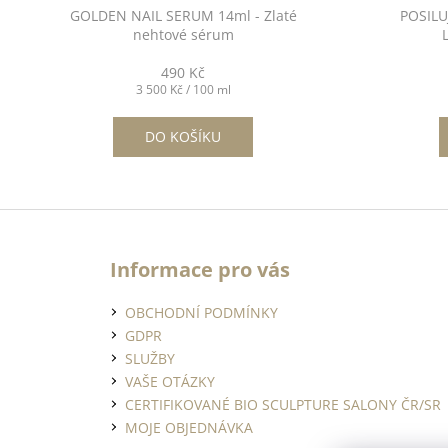
č
GOLDEN NAIL SERUM 14ml - Zlaté
POSILU
u
nehtové sérum
j
e
490 Kč
m
Měrná
3 500 Kč / 100 ml
cena:
e
DO KOŠÍKU
POSILUJÍCÍ
LEVANDULOVÁ
Z
BÁZE
á
-
LAVENDER
Informace pro vás
p
BASE
a
14ML
OBCHODNÍ PODMÍNKY
t
490
GDPR
Kč
í
SLUŽBY
MANDLOVÝ
VAŠE OTÁZKY
OLEJ
CERTIFIKOVANÉ BIO SCULPTURE SALONY ČR/SR
S
VITAMÍNEM
MOJE OBJEDNÁVKA
E