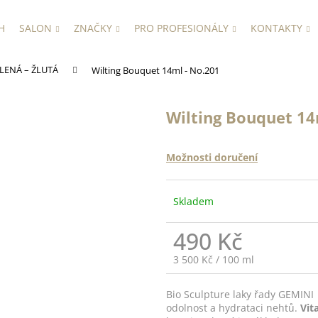
H
SALON
ZNAČKY
PRO PROFESIONÁLY
KONTAKTY
LENÁ – ŽLUTÁ
Wilting Bouquet 14ml - No.201
Wilting Bouquet 14
Možnosti doručení
Skladem
490 Kč
Měrná
3 500 Kč / 100 ml
cena:
Bio Sculpture laky řady GEMINI
odolnost a hydrataci nehtů.
Vit