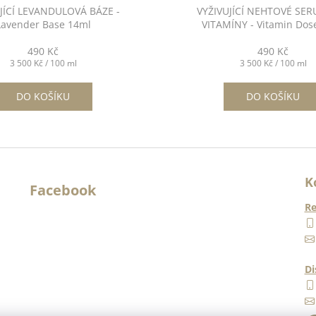
JÍCÍ LEVANDULOVÁ BÁZE -
VYŽIVUJÍCÍ NEHTOVÉ SER
Lavender Base 14ml
VITAMÍNY - Vitamin Dos
490 Kč
490 Kč
Měrná
Měrná
3 500 Kč / 100 ml
3 500 Kč / 100 ml
cena:
cena:
DO KOŠÍKU
DO KOŠÍKU
K
Facebook
Re
Di