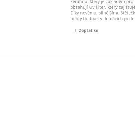
keratinu, který je základem pro
obsahují UV filter, který zajišť
Díky novému, silnějšímu štěteč
nehty budou i v domácích podm
Zeptat se