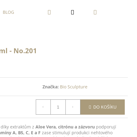
Hledat
Přihlášení
Nákupní
BLOG
košík
ml - No.201
Značka:
Bio Sculpture
DO KOŠÍKU
 díky extraktům z
Aloe Vera, citrónu a zázvoru
podporují
amíny A, B5, C, E a F
zase stimulují produkci nehtového