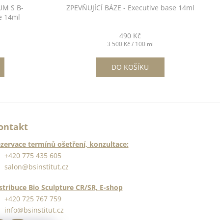
UM S B-
ZPEVŇUJÍCÍ BÁZE - Executive base 14ml
e 14ml
490 Kč
Měrná
3 500 Kč / 100 ml
cena:
DO KOŠÍKU
ontakt
zervace termínů ošetření, konzultace:
+420 775 435 605
salon@bsinstitut.cz
stribuce Bio Sculpture CR/SR, E-shop
+420 725 767 759
info@bsinstitut.cz