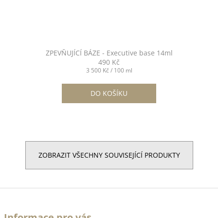
ZPEVŇUJÍCÍ BÁZE - Executive base 14ml
490 Kč
Měrná
3 500 Kč / 100 ml
cena:
DO KOŠÍKU
ZOBRAZIT VŠECHNY SOUVISEJÍCÍ PRODUKTY
Z
á
Informace pro vás