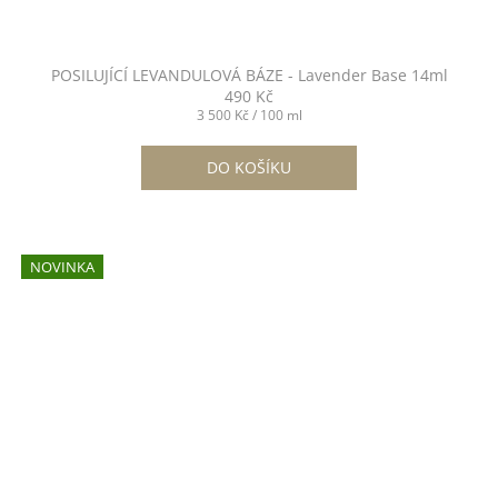
POSILUJÍCÍ LEVANDULOVÁ BÁZE - Lavender Base 14ml
490 Kč
Měrná
3 500 Kč / 100 ml
cena:
DO KOŠÍKU
NOVINKA