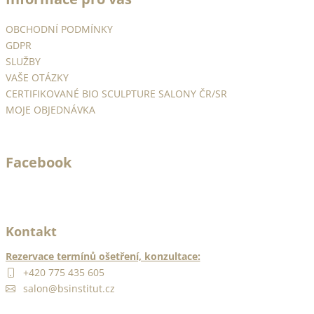
p
a
OBCHODNÍ PODMÍNKY
t
GDPR
í
SLUŽBY
VAŠE OTÁZKY
CERTIFIKOVANÉ BIO SCULPTURE SALONY ČR/SR
MOJE OBJEDNÁVKA
Facebook
Kontakt
Rezervace termínů ošetření, konzultace:
+420 775 435 605
salon@bsinstitut.cz