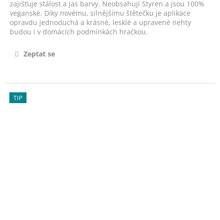
č
zajišťuje stálost a jas barvy. Neobsahují Styren a jsou 100%
u
veganské. Díky novému, silnějšímu štětečku je aplikace
j
opravdu jednoduchá a krásné, lesklé a upravené nehty
budou i v domácích podmínkách hračkou.
e
m
e
Zeptat se
VYŽIVUJÍCÍ
NEHTOVÉ
TIP
SERUM
S
B-
VITAMÍNY
-
VITAMIN
DOSE
14ML
490
Kč