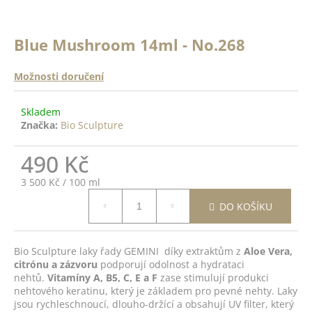
a
a
n
j
ě
Blue Mushroom 14ml - No.268
í
c
o
t
Možnosti doručení
?
?
Skladem
Značka:
Bio Sculpture
ODRŽÍCÍ
K -
 Top
490 Kč
HLEDAT
14ml
Měrná
3 500 Kč / 100 ml
cena:
DO
DO KOŠÍKU
D
ŠÍKU
o
p
Bio Sculpture laky řady GEMINI díky extraktům z
Aloe Vera,
citrónu a zázvoru
podporují odolnost a hydrataci
o
nehtů.
Vitamíny A, B5, C, E a F
zase stimulují produkci
r
nehtového keratinu, který je základem pro pevné nehty. Laky
u
jsou rychleschnoucí, dlouho-držící a obsahují UV filter, který