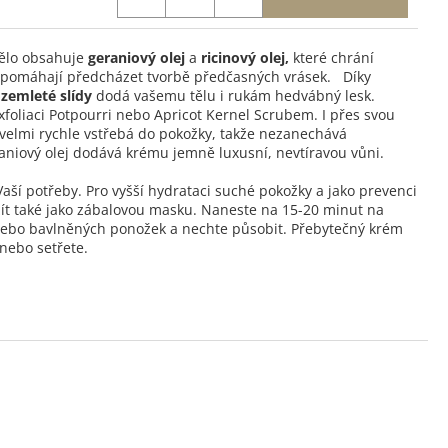
tělo obsahuje
geraniový olej
a
ricinový olej,
které chrání
a pomáhají předcházet tvorbě předčasných vrásek. Díky
zemleté slídy
dodá vašemu tělu i rukám hedvábný lesk.
xfoliaci Potpourri nebo Apricot Kernel Scrubem. I přes svou
 velmi rychle vstřebá do pokožky, takže nezanechává
aniový olej dodává krému jemně luxusní, nevtíravou vůni.
aší potřeby. Pro vyšší hydrataci suché pokožky a jako prevenci
žít také jako zábalovou masku. Naneste na 15-20 minut na
nebo bavlněných ponožek a nechte působit. Přebytečný krém
nebo setřete.