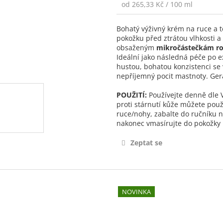
Měrná
od 265,33 Kč / 100 ml
cena:
Bohatý výživný krém na ruce a 
pokožku před ztrátou vlhkosti 
obsaženým
mikročástečkám ro
Ideální jako následná péče po e
hustou, bohatou konzistenci se
nepříjemný pocit mastnoty. Ger
POUŽITÍ:
Používejte denně dle V
proti stárnutí kůže můžete pou
ruce/nohy, zabalte do ručníku 
nakonec vmasírujte do pokožky 
Zeptat se
NOVINKA