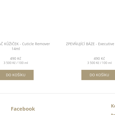
 KŮŽIČEK - Cuticle Remover
ZPEVŇUJÍCÍ BÁZE - Executive
14ml
490 Kč
490 Kč
Měrná
Měrná
3 500 Kč / 100 ml
3 500 Kč / 100 ml
cena:
cena:
DO KOŠÍKU
DO KOŠÍKU
K
Facebook
Re