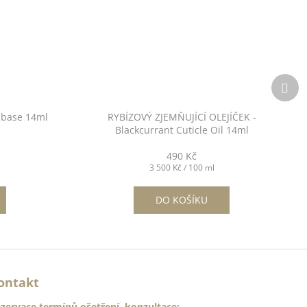
Dalš
pro
 base 14ml
RYBÍZOVÝ ZJEMŇUJÍCÍ OLEJÍČEK -
Blackcurrant Cuticle Oil 14ml
490 Kč
Měrná
3 500 Kč / 100 ml
cena:
DO KOŠÍKU
ontakt
zervace termínů ošetření, konzultace: