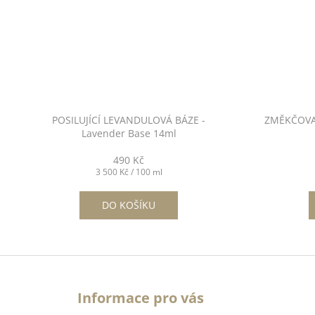
č
u
j
e
m
e
POSILUJÍCÍ LEVANDULOVÁ BÁZE -
ZMĚKČOVAČ
Lavender Base 14ml
FRENCH
WHITE
14ML
490 Kč
-
Měrná
3 500 Kč / 100 ml
NO.1
cena:
490
DO KOŠÍKU
Kč
POSILUJÍCÍ
LEVANDULOVÁ
Z
BÁZE
-
á
LAVENDER
Následující
Informace pro vás
p
BASE
14ML