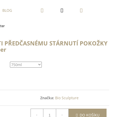
Hledat
Přihlášení
Nákupní
BLOG
ter
košík
TI PŘEDČASNÉMU STÁRNUTÍ POKOŽKY
ter
Značka:
Bio Sculpture
DO KOŠÍKU