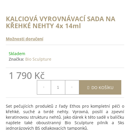
a
a
n
j
ě
KALCIOVÁ VYROVNÁVACÍ SADA NA
í
c
KŘEHKÉ NEHTY 4x 14ml
o
t
?
?
Možnosti doručení
ODRŽÍCÍ
Skladem
K -
Značka:
Bio Sculpture
 Top
HLEDAT
14ml
1 790 Kč
Měrná
DO
DO KOŠÍKU
cena:
D
ŠÍKU
o
p
Set pečujících produktů z řady Ethos pro kompletní péči o
o
křehké, suché a tvrdé nehty. Vyrovná, posílí a zpevní
r
keratinovou strukturu nehtů. Jako dárek k této sadě v balíčku
najdete také oboustranný Bio Sculpture pilník a 5ks
u
jednorázových BS odlakovacích tamponků.