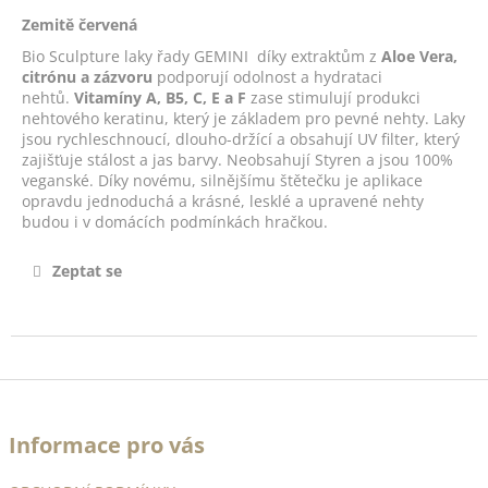
č
u
Zemitě červená
j
Bio Sculpture laky řady GEMINI díky extraktům z
Aloe Vera,
e
citrónu a zázvoru
podporují odolnost a hydrataci
m
nehtů.
Vitamíny A, B5, C, E a F
zase stimulují produkci
nehtového keratinu, který je základem pro pevné nehty. Laky
e
jsou rychleschnoucí, dlouho-držící a obsahují UV filter, který
zajišťuje stálost a jas barvy. Neobsahují Styren a jsou 100%
veganské. Díky novému, silnějšímu štětečku je aplikace
POSILUJÍCÍ
opravdu jednoduchá a krásné, lesklé a upravené nehty
LEVANDULOVÁ
budou i v domácích podmínkách hračkou.
BÁZE
-
LAVENDER
Zeptat se
BASE
14ML
490
Kč
Z
á
Informace pro vás
p
a