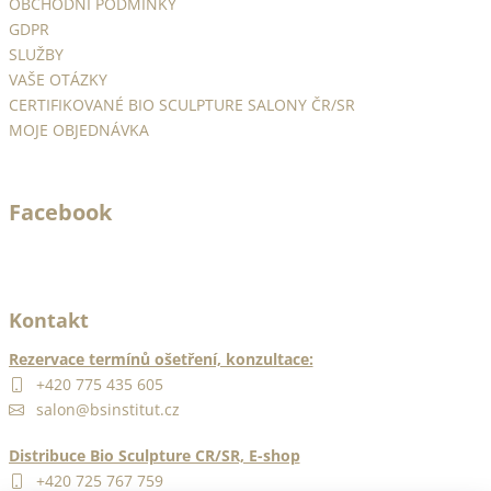
OBCHODNÍ PODMÍNKY
t
GDPR
í
SLUŽBY
VAŠE OTÁZKY
CERTIFIKOVANÉ BIO SCULPTURE SALONY ČR/SR
MOJE OBJEDNÁVKA
Facebook
Kontakt
Rezervace termínů ošetření, konzultace:
+420 775 435 605
salon@bsinstitut.cz
Distribuce Bio Sculpture CR/SR, E-shop
+420 725 767 759