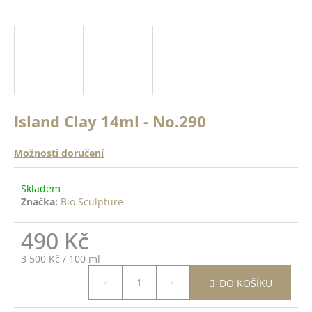
a
a
n
j
ě
í
c
o
t
?
?
Island Clay 14ml - No.290
ODRŽÍCÍ
K -
 Top
Možnosti doručení
HLEDAT
14ml
Skladem
Značka:
Bio Sculpture
DO
D
ŠÍKU
490 Kč
o
p
Měrná
3 500 Kč / 100 ml
o
cena:
r
DO KOŠÍKU
u