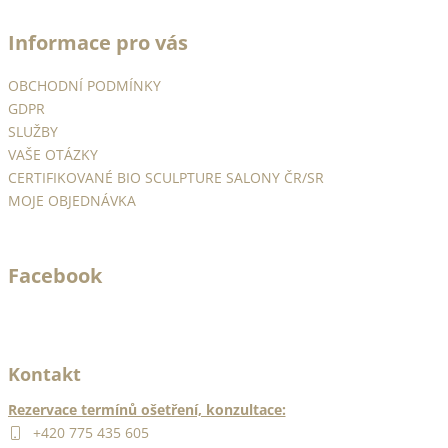
č
á
u
Informace pro vás
p
j
e
a
OBCHODNÍ PODMÍNKY
m
t
GDPR
e
í
SLUŽBY
VAŠE OTÁZKY
JASMÍNOVÝ
CERTIFIKOVANÉ BIO SCULPTURE SALONY ČR/SR
HOJIVÝ
MOJE OBJEDNÁVKA
OLEJÍČEK
-
JASMINE
CUTICLE
Facebook
OIL
14ML
490
Kč
Kontakt
Rezervace termínů ošetření, konzultace:
+420 775 435 605