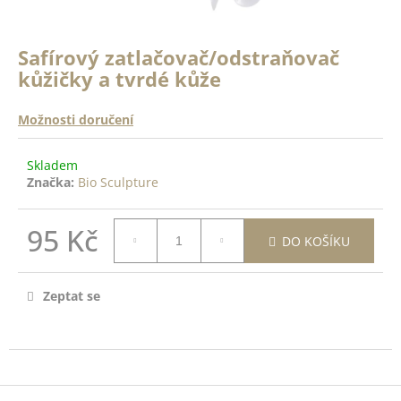
a
a
n
j
ě
Safírový zatlačovač/odstraňovač
í
c
kůžičky a tvrdé kůže
o
t
?
?
Možnosti doručení
ODRŽÍCÍ
Skladem
K -
Značka:
Bio Sculpture
 Top
HLEDAT
14ml
95 Kč
DO KOŠÍKU
Měrná
DO
cena:
D
ŠÍKU
Zeptat se
o
p
o
r
u
Z