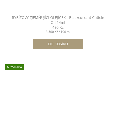
RYBÍZOVÝ ZJEMŇUJÍCÍ OLEJÍČEK - Blackcurrant Cuticle
Oil 14ml
490 Kč
Měrná
3 500 Kč / 100 ml
cena:
DO KOŠÍKU
NOVINKA