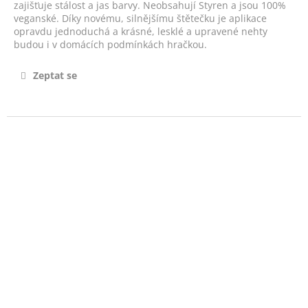
č
zajišťuje stálost a jas barvy. Neobsahují Styren a jsou 100%
u
veganské. Díky novému, silnějšímu štětečku je aplikace
j
opravdu jednoduchá a krásné, lesklé a upravené nehty
budou i v domácích podmínkách hračkou.
e
m
e
Zeptat se
PILLAR
BOX
14ML
-
NO.19
490
Kč