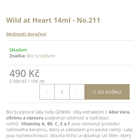
a
a
n
j
ě
Wild at Heart 14ml - No.211
í
c
o
t
Možnosti doručení
?
?
Skladem
Značka:
Bio Sculpture
ODRŽÍCÍ
K -
 Top
490 Kč
HLEDAT
14ml
Měrná
3 500 Kč / 100 ml
cena:
DO
DO KOŠÍKU
D
ŠÍKU
o
p
Bio Sculpture laky řady GEMINI díky extraktům z
Aloe Vera,
citrónu a zázvoru
podporují odolnost a hydrataci
o
nehtů.
Vitamíny A, B5, C, E a F
zase stimulují produkci
r
nehtového keratinu, který je základem pro pevné nehty. Laky
u
jsou rychleschnoucí, dlouho-držící a obsahují UV filter, který