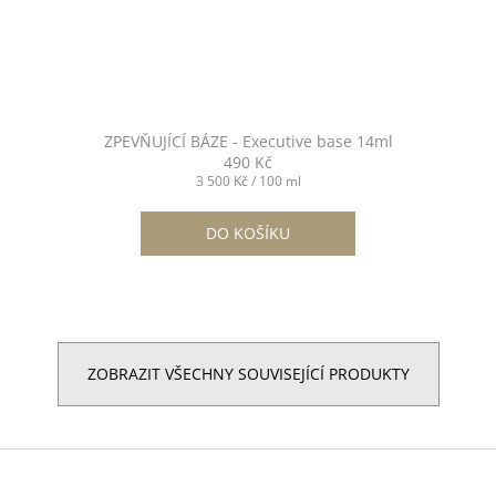
ZPEVŇUJÍCÍ BÁZE - Executive base 14ml
490 Kč
Měrná
3 500 Kč / 100 ml
cena:
DO KOŠÍKU
ZOBRAZIT VŠECHNY SOUVISEJÍCÍ PRODUKTY
Z
á