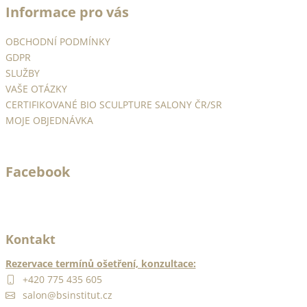
Informace pro vás
p
a
OBCHODNÍ PODMÍNKY
t
GDPR
í
SLUŽBY
VAŠE OTÁZKY
CERTIFIKOVANÉ BIO SCULPTURE SALONY ČR/SR
MOJE OBJEDNÁVKA
Facebook
Kontakt
Rezervace termínů ošetření, konzultace:
+420 775 435 605
salon@bsinstitut.cz