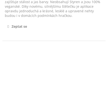
č
zajišťuje stálost a jas barvy. Neobsahují Styren a jsou 100%
u
veganské. Díky novému, silnějšímu štětečku je aplikace
j
opravdu jednoduchá a krásné, lesklé a upravené nehty
budou i v domácích podmínkách hračkou.
e
m
e
Zeptat se
POSILUJÍCÍ
LEVANDULOVÁ
BÁZE
-
LAVENDER
BASE
14ML
490
Kč