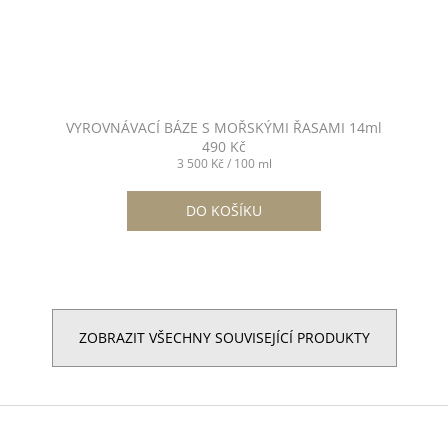
VYROVNÁVACÍ BÁZE S MOŘSKÝMI ŘASAMI 14ml
490 Kč
Měrná
3 500 Kč / 100 ml
cena:
DO KOŠÍKU
ZOBRAZIT VŠECHNY SOUVISEJÍCÍ PRODUKTY
Z
á