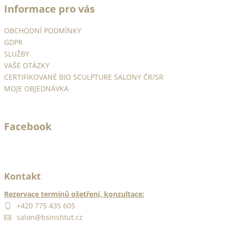
Informace pro vás
p
a
OBCHODNÍ PODMÍNKY
t
GDPR
í
SLUŽBY
VAŠE OTÁZKY
CERTIFIKOVANÉ BIO SCULPTURE SALONY ČR/SR
MOJE OBJEDNÁVKA
Facebook
Kontakt
Rezervace termínů ošetření, konzultace:
+420 775 435 605
salon@bsinstitut.cz