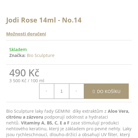
a
a
n
j
ě
Jodi Rose 14ml - No.14
í
c
o
t
Možnosti doručení
?
?
Skladem
Značka:
Bio Sculpture
ODRŽÍCÍ
K -
 Top
490 Kč
HLEDAT
14ml
Měrná
3 500 Kč / 100 ml
cena:
DO
DO KOŠÍKU
D
ŠÍKU
o
p
Bio Sculpture laky řady GEMINI díky extraktům z
Aloe Vera,
citrónu a zázvoru
podporují odolnost a hydrataci
o
nehtů.
Vitamíny A, B5, C, E a F
zase stimulují produkci
r
nehtového keratinu, který je základem pro pevné nehty. Laky
u
jsou rychleschnoucí, dlouho-držící a obsahují UV filter, který