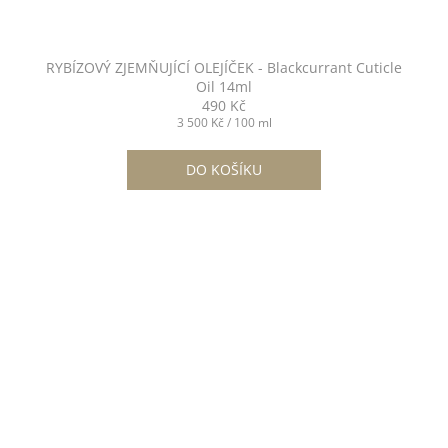
RYBÍZOVÝ ZJEMŇUJÍCÍ OLEJÍČEK - Blackcurrant Cuticle
Oil 14ml
490 Kč
Měrná
3 500 Kč / 100 ml
cena:
DO KOŠÍKU